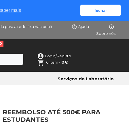
saber mais
fechar
da para a rede fixa nacional)
Ajuda
Sobre nós
O
Login/Registo
0€
0 item -
Serviços de Laboratório
REEMBOLSO ATÉ 500€ PARA
ESTUDANTES