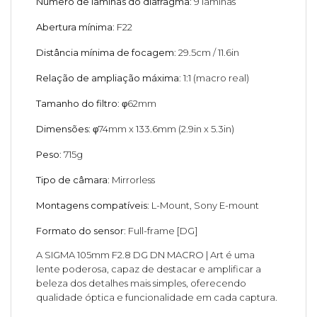
Número de lâminas do diafragma
: 9 lâminas
Abertura mínima
: F22
Distância mínima de focagem
: 29.5cm / 11.6in
Relação de ampliação máxima
: 1:1 (macro real)
Tamanho do filtro
: φ62mm
Dimensões
: φ74mm x 133.6mm (2.9in x 5.3in)
Peso
: 715g
Tipo de câmara
: Mirrorless
Montagens compatíveis
: L-Mount, Sony E-mount
Formato do sensor
: Full-frame [DG]
A SIGMA 105mm F2.8 DG DN MACRO | Art é uma
lente poderosa, capaz de destacar e amplificar a
beleza dos detalhes mais simples, oferecendo
qualidade óptica e funcionalidade em cada captura.