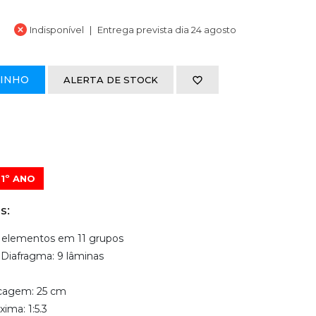
Indisponível
Entrega prevista dia 24 agosto
RINHO
ALERTA DE STOCK
1º ANO
s:
5 elementos em 11 grupos
Diafragma: 9 lâminas
ocagem: 25 cm
ima: 1:5.3