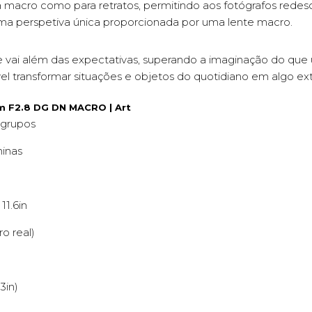
fia macro como para retratos, permitindo aos fotógrafos rede
uma perspetiva única proporcionada por uma lente macro.
vai além das expectativas, superando a imaginação do que 
vel transformar situações e objetos do quotidiano em algo ext
m F2.8 DG DN MACRO | Art
 grupos
minas
 11.6in
ro real)
3in)