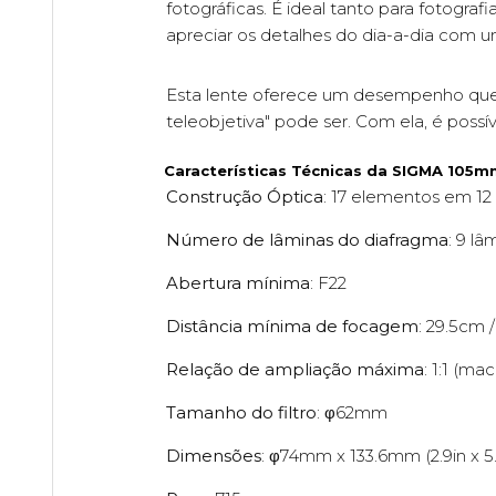
fotográficas. É ideal tanto para fotogra
apreciar os detalhes do dia-a-dia com 
Esta lente oferece um desempenho que 
teleobjetiva" pode ser. Com ela, é possí
Características Técnicas da SIGMA 105m
Construção Óptica
: 17 elementos em 12
Número de lâminas do diafragma
: 9 lâ
Abertura mínima
: F22
Distância mínima de focagem
: 29.5cm /
Relação de ampliação máxima
: 1:1 (mac
Tamanho do filtro
: φ62mm
Dimensões
: φ74mm x 133.6mm (2.9in x 5.