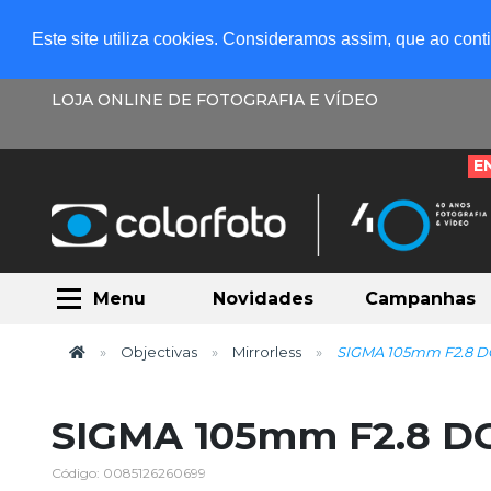
Este site utiliza cookies. Consideramos assim, que ao con
LOJA ONLINE DE FOTOGRAFIA E VÍDEO
E
Menu
Novidades
Campanhas
Objectivas
Mirrorless
SIGMA 105mm F2.8 D
SIGMA 105mm F2.8 DG
Código: 0085126260699