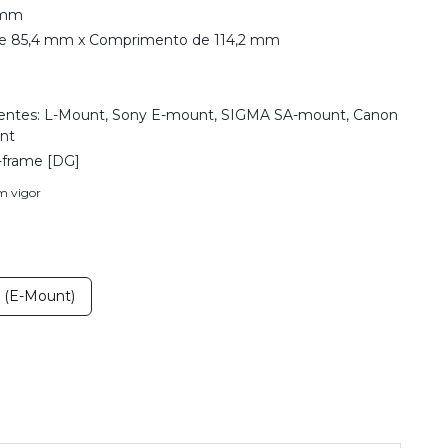
 mm
e 85,4 mm x Comprimento de 114,2 mm
ntes: L-Mount, Sony E-mount, SIGMA SA-mount, Canon
nt
-frame [DG]
em vigor
(E-Mount)