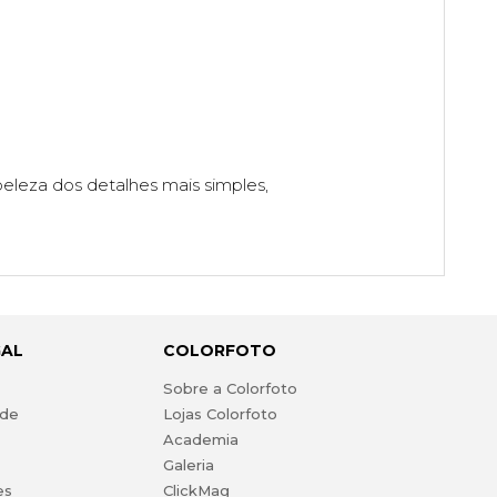
leza dos detalhes mais simples,
GAL
COLORFOTO
s
Sobre a Colorfoto
ade
Lojas Colorfoto
Academia
Galeria
es
ClickMag