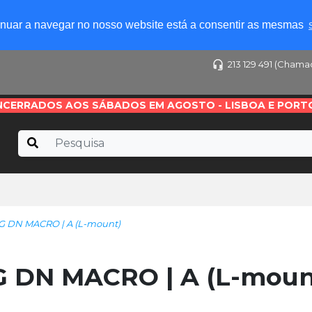
tinuar a navegar no nosso website está a consentir as mesmas
213 129 491 (Chama
NCERRADOS AOS SÁBADOS EM AGOSTO - LISBOA E PORT
G DN MACRO | A (L-mount)
 DN MACRO | A (L-moun