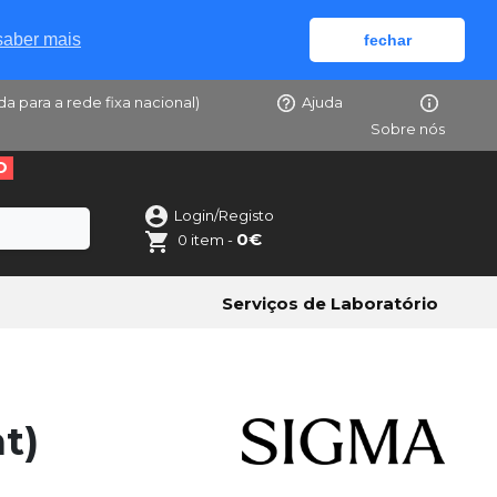
saber mais
fechar
da para a rede fixa nacional)
Ajuda
Sobre nós
O
Login/Registo
0€
0 item -
Serviços de Laboratório
t)