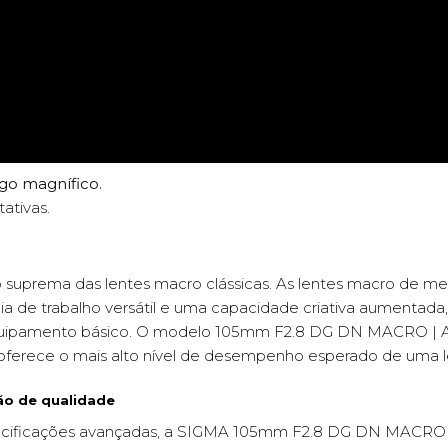
go magnífico.
tivas.
 suprema das lentes macro clássicas. As lentes macro de me
ia de trabalho versátil e uma capacidade criativa aumentada,
equipamento básico. O modelo 105mm F2.8 DG DN MACRO | Art
 e oferece o mais alto nível de desempenho esperado de uma 
ão de qualidade
cificações avançadas, a SIGMA 105mm F2.8 DG DN MACRO | 