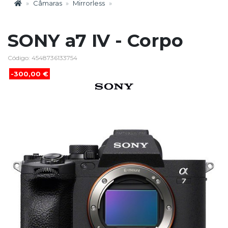
Câmaras
Mirrorless
SONY a7 IV - Corpo
Código: 4548736133754
-300,00 €