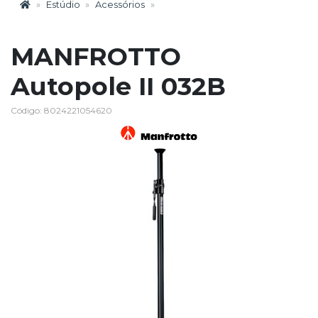
Estúdio
Acessórios
MANFROTTO
Autopole II 032B
Código: 8024221054620