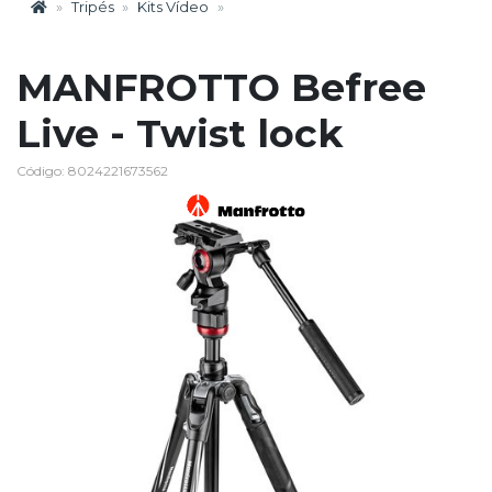
Tripés
Kits Vídeo
MANFROTTO Befree
Live - Twist lock
Código: 8024221673562