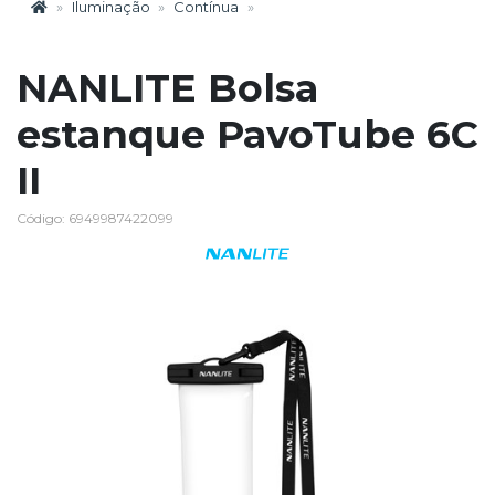
Iluminação
Contínua
NANLITE Bolsa
estanque PavoTube 6C
II
Código: 6949987422099