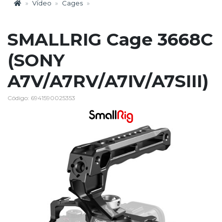
Vídeo
Cages
SMALLRIG Cage 3668C
(SONY
A7V/A7RV/A7IV/A7SIII)
Código: 6941590025353