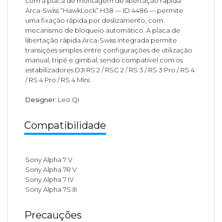
com a placa de montagem de libertação rápida
Arca-Swiss “HawkLock” H38 — ID 4486 — permite
uma fixação rápida por deslizamento, com
mecanismo de bloqueio automático. A placa de
libertação rápida Arca-Swiss integrada permite
transições simples entre configurações de utilização
manual, tripé e gimbal, sendo compatível com os
estabilizadores DJI RS 2 / RSC 2 / RS 3 / RS 3 Pro / RS 4
/ RS 4 Pro / RS 4 Mini.
Designer:
Leo Qi
Compatibilidade
Sony Alpha 7 V
Sony Alpha 7R V
Sony Alpha 7 IV
Sony Alpha 7S III
Precauções