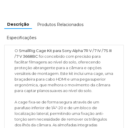
Descrição
Produtos Relacionados
Especificações
O
SmallRig Cage Kit para Sony Alpha 7R V / 7 IV / 7S III
/ 7 V 3668BC
foi concebido com precisão para
facilitar filmagens ao nível do solo, oferecendo
proteção abrangente para a câmara e opções
versáteis de montagem. Este kit inclui uma cage, uma
braçadeira para cabo HDMI e uma pega superior
ergonómica, que melhora o movimento da câmara
para captar planos suaves ao nível do solo.
A cage fixa-se de forma segura através de um
parafuso inferior de 1/4"-20 e de um bloco de
localização lateral, permitindo uma fixação anti-
torção sem necessidade de remover os triângulos
dos ilhós da câmara. As almofadas integradas