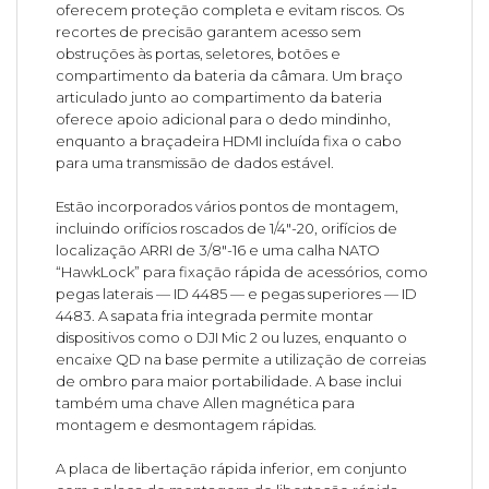
oferecem proteção completa e evitam riscos. Os
recortes de precisão garantem acesso sem
obstruções às portas, seletores, botões e
compartimento da bateria da câmara. Um braço
articulado junto ao compartimento da bateria
oferece apoio adicional para o dedo mindinho,
enquanto a braçadeira HDMI incluída fixa o cabo
para uma transmissão de dados estável.
Estão incorporados vários pontos de montagem,
incluindo orifícios roscados de 1/4"-20, orifícios de
localização ARRI de 3/8"-16 e uma calha NATO
“HawkLock” para fixação rápida de acessórios, como
pegas laterais — ID 4485 — e pegas superiores — ID
4483. A sapata fria integrada permite montar
dispositivos como o DJI Mic 2 ou luzes, enquanto o
encaixe QD na base permite a utilização de correias
de ombro para maior portabilidade. A base inclui
também uma chave Allen magnética para
montagem e desmontagem rápidas.
A placa de libertação rápida inferior, em conjunto