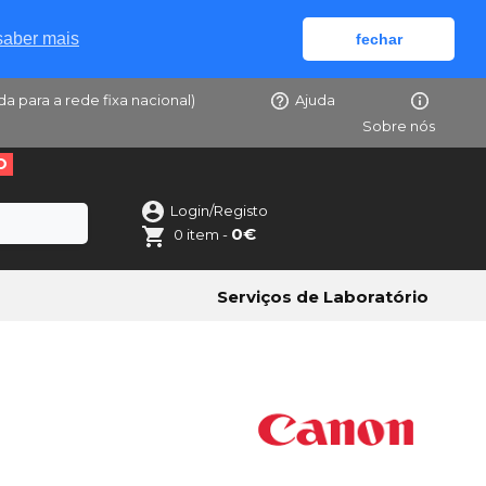
saber mais
fechar
da para a rede fixa nacional)
Ajuda
Sobre nós
O
Login/Registo
0€
0 item -
Serviços de Laboratório