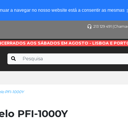
tinuar a navegar no nosso website está a consentir as mesmas
213 129 491 (Chama
NCERRADOS AOS SÁBADOS EM AGOSTO - LISBOA E PORT
lo PFI-1000Y
lo PFI-1000Y