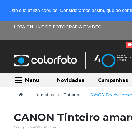
Este site utiliza cookies. Consideramos assim, que ao con
LOJA ONLINE DE FOTOGRAFIA E VÍDEO
E
Menu
Novidades
Campanhas
Informática
Tinteiros
CANON Tinteiro amare
CANON Tinteiro amare
Código: 4549292046434