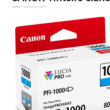
Código: 4549292046373