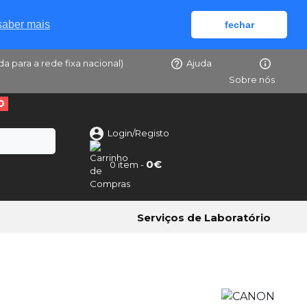
saber mais
fechar
da para a rede fixa nacional)
Ajuda
Sobre nós
O
Login/Registo
0€
0 item -
Serviços de Laboratório