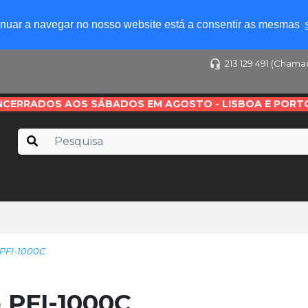
tinuar a navegar no nosso website está a consentir as mesmas
213 129 491 (Chama
NCERRADOS AOS SÁBADOS EM AGOSTO - LISBOA E PORT
 PFI-1000C
 PFI-1000C