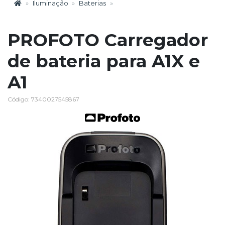
Iluminação
Baterias
PROFOTO Carregador
de bateria para A1X e
A1
Código: 7340027545867