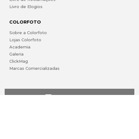
Livro de Elogios
COLORFOTO
Sobre a Colorfoto
Lojas Colorfoto
Academia
Galeria
ClickMag
Marcas Comercializadas
lojaonline@colorfoto.pt
© 2026 COLORFOTO de Barreiros da Silva, Lda. Todos os
direitos reservados