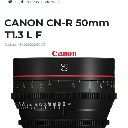
Objectivas
Vídeo
CANON CN-R 50mm
T1.3 L F
Código: 4549292226003