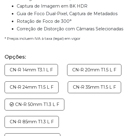
Captura de Imagem em 8K HDR
Guia de Foco Dual-Pixel, Captura de Metadados
Rotação de Foco de 300°
Correção de Distorção com Câmaras Selecionadas
* Preços incluem IVA à taxa (legal) em vigor
Opções:
CN-R 14mm T3.1 L F
CN-R 20mm T1.5 L F
CN-R 24mm T1.5 L F
CN-R 35mm T1.5 L F
CN-R 50mm T1.3 L F
CN-R 85mm T1.3 L F