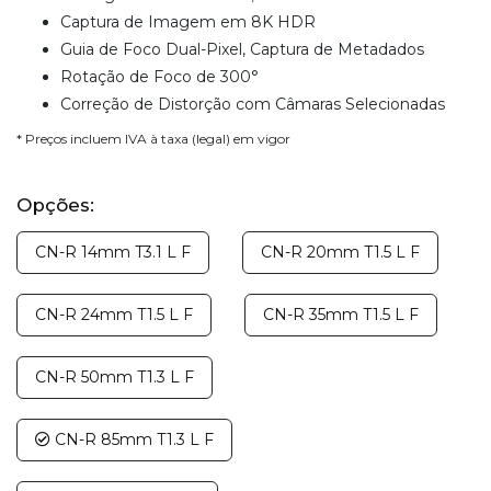
Captura de Imagem em 8K HDR
Guia de Foco Dual-Pixel, Captura de Metadados
Rotação de Foco de 300°
Correção de Distorção com Câmaras Selecionadas
* Preços incluem IVA à taxa (legal) em vigor
Opções:
CN-R 14mm T3.1 L F
CN-R 20mm T1.5 L F
CN-R 24mm T1.5 L F
CN-R 35mm T1.5 L F
CN-R 50mm T1.3 L F
CN-R 85mm T1.3 L F