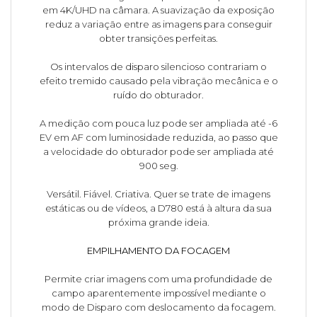
em 4K/UHD na câmara. A suavização da exposição
reduz a variação entre as imagens para conseguir
obter transições perfeitas.
Os intervalos de disparo silencioso contrariam o
efeito tremido causado pela vibração mecânica e o
ruído do obturador.
A medição com pouca luz pode ser ampliada até -6
EV em AF com luminosidade reduzida, ao passo que
a velocidade do obturador pode ser ampliada até
900 seg.
Versátil. Fiável. Criativa. Quer se trate de imagens
estáticas ou de vídeos, a D780 está à altura da sua
próxima grande ideia.
EMPILHAMENTO DA FOCAGEM
Permite criar imagens com uma profundidade de
campo aparentemente impossível mediante o
modo de Disparo com deslocamento da focagem.