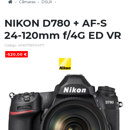
Câmaras
DSLR
NIKON D780 + AF-S
24-120mm f/4G ED VR
Código: 4960759904171
-520,00 €