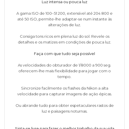
Luz intensa ou pouca luz
A gama ISO de 100–51 200, extensível até 204 800 e
até 50 ISO, permite-lhe adaptar-se num instante às
alterações de luz.
Consiga tons ricos em plena luz do sol. Revele os
detalhes e os matizes em condições de pouca luz.
Faça com que tudo seja possível
As velocidades do obturador de 1/8000 a 900 seg.
oferecem-lhe mais flexibilidade para jogar com o
tempo.
Sincronize facilmente os flashes da Nikon a alta
velocidade para capturar imagens de ação épicas.
Ou abrande tudo para obter espetaculares rastos de
luz e paisagens noturnas.
Sinta-se livre para fazer o melhor trabalho da sua vida