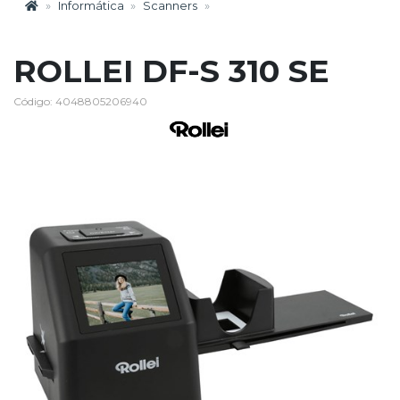
Informática
Scanners
ROLLEI DF-S 310 SE
Código: 4048805206940