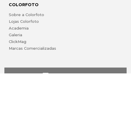
COLORFOTO
Sobre a Colorfoto
Lojas Colorfoto
Academia
Galeria
ClickMag
Marcas Comercializadas
lojaonline@colorfoto.pt
© 2026 COLORFOTO de Barreiros da Silva, Lda. Todos os
direitos reservados