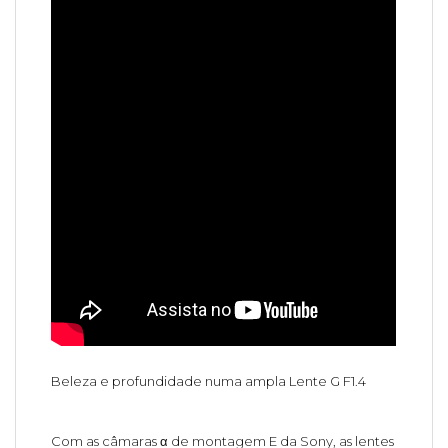
Beleza e profundidade numa ampla Lente G F1.4
Com as câmaras α de montagem E da Sony, as lentes