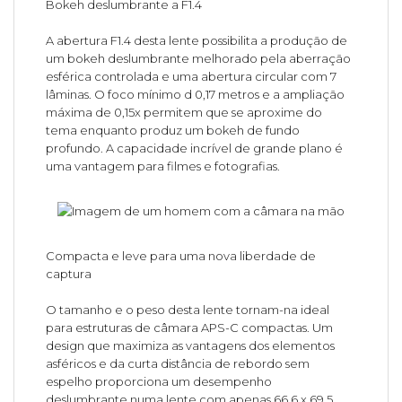
Bokeh deslumbrante a F1.4
A abertura F1.4 desta lente possibilita a produção de
um bokeh deslumbrante melhorado pela aberração
esférica controlada e uma abertura circular com 7
lâminas. O foco mínimo d 0,17 metros e a ampliação
máxima de 0,15x permitem que se aproxime do
tema enquanto produz um bokeh de fundo
profundo. A capacidade incrível de grande plano é
uma vantagem para filmes e fotografias.
Compacta e leve para uma nova liberdade de
captura
O tamanho e o peso desta lente tornam-na ideal
para estruturas de câmara APS-C compactas. Um
design que maximiza as vantagens dos elementos
asféricos e da curta distância de rebordo sem
espelho proporciona um desempenho
deslumbrante numa lente com apenas 66,6 x 69,5