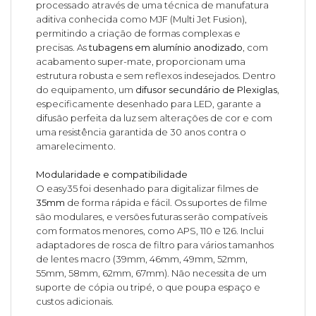
processado através de uma técnica de manufatura
aditiva conhecida como MJF (Multi Jet Fusion),
permitindo a criação de formas complexas e
precisas. As
tubagens em alumínio anodizado
, com
acabamento super-mate, proporcionam uma
estrutura robusta e sem reflexos indesejados. Dentro
do equipamento, um
difusor secundário de Plexiglas
,
especificamente desenhado para LED, garante a
difusão perfeita da luz sem alterações de cor e com
uma resistência garantida de 30 anos contra o
amarelecimento.
Modularidade e compatibilidade
O easy35 foi desenhado para digitalizar filmes de
35mm
de forma rápida e fácil. Os suportes de filme
são modulares, e versões futuras serão compatíveis
com formatos menores, como APS, 110 e 126. Inclui
adaptadores de rosca de filtro para vários tamanhos
de lentes macro (39mm, 46mm, 49mm, 52mm,
55mm, 58mm, 62mm, 67mm). Não necessita de um
suporte de cópia ou tripé, o que poupa espaço e
custos adicionais.