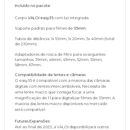
Incluído no pacote
Corpo
VALOI easy35
com luz integrada.
Suporte padrão para filmes de
35mm
.
Tubos de distância: 1x 10mm, 1x 20mm, 5x 40mm (total
de 230mm).
Adaptadores de rosca de filtro para os seguintes
tamanhos: 39mm, 46mm, 49mm, 52mm, 55mm,
58mm, 67mm.
Compatibilidade de lentes e câmaras
O easy35 é compatível com a maioria das câmaras
digitais com lentes intercambiáveis. Necessita de
uma lente macro que consiga focar a uma
magnificação de 1:1 para digitalizar filmes de 35mm. A
maioria das lentes macro disponíveis no mercado
será compatível.
Futuras Expansões
Até ao final de 2023, a VALOI disponibilizará outros