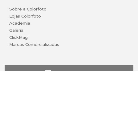
Sobre a Colorfoto
Lojas Colorfoto
Academia
Galeria
ClickMag
Marcas Comercializadas
lojaonline@colorfoto.pt
© 2026 COLORFOTO marca comercial da Barreiros da Silva,
Lda. Todos os direitos reservados