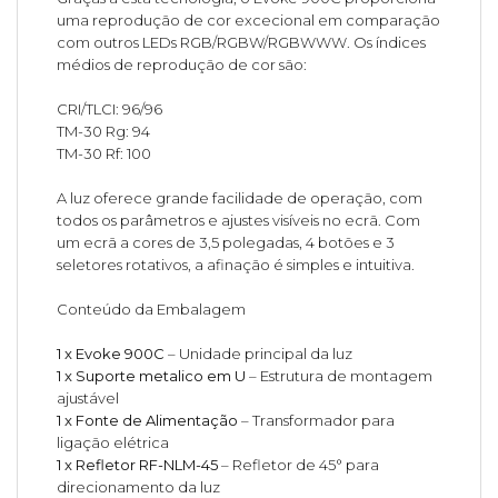
uma reprodução de cor excecional em comparação
com outros LEDs RGB/RGBW/RGBWWW. Os índices
médios de reprodução de cor são:
CRI/TLCI: 96/96
TM-30 Rg: 94
TM-30 Rf: 100
A luz oferece grande facilidade de operação, com
todos os parâmetros e ajustes visíveis no ecrã. Com
um ecrã a cores de 3,5 polegadas, 4 botões e 3
seletores rotativos, a afinação é simples e intuitiva.
Conteúdo da Embalagem
1 x Evoke 900C
– Unidade principal da luz
1 x Suporte metalico em U
– Estrutura de montagem
ajustável
1 x Fonte de Alimentação
– Transformador para
ligação elétrica
1 x Refletor RF-NLM-45
– Refletor de 45° para
direcionamento da luz