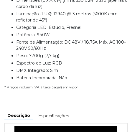
Dimensões (L x A x P) (mm): 330 x 241 x 210 (apenas o
corpo da luz)
Iluminação (LUX): 12940 @ 3 metros (5600K com
refletor de 45°)
Categoria LED: Estúdio, Fresnel
Potência: 940W
Fonte de Alimentação: DC 48V / 18.75A Máx, AC 100–
240V 50/60Hz
Peso: 7700g (7,7 kg)
Espectro de Luz: RGB
DMX Integrado: Sim
Bateria Incorporada: Não
* Preços incluem IVA à taxa (legal) em vigor
Descrição
Especificações