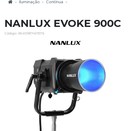
Iluminação
Contínua
NANLUX EVOKE 900C
Código: 6949987491576