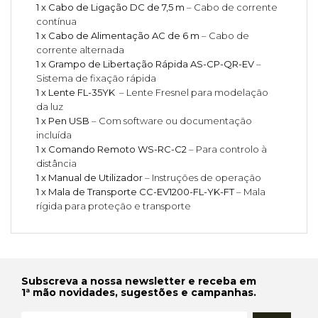
1 x Cabo de Ligação DC de 7,5 m
– Cabo de corrente
contínua
1 x Cabo de Alimentação AC de 6 m
– Cabo de
corrente alternada
1 x Grampo de Libertação Rápida AS-CP-QR-EV
–
Sistema de fixação rápida
1 x Lente FL-35YK
– Lente Fresnel para modelação
da luz
1 x Pen USB
– Com software ou documentação
incluída
1 x Comando Remoto WS-RC-C2
– Para controlo à
distância
1 x Manual de Utilizador
– Instruções de operação
1 x Mala de Transporte CC-EV1200-FL-YK-FT
– Mala
rígida para proteção e transporte
Subscreva a nossa newsletter e receba em
1ª mão novidades, sugestões e campanhas.