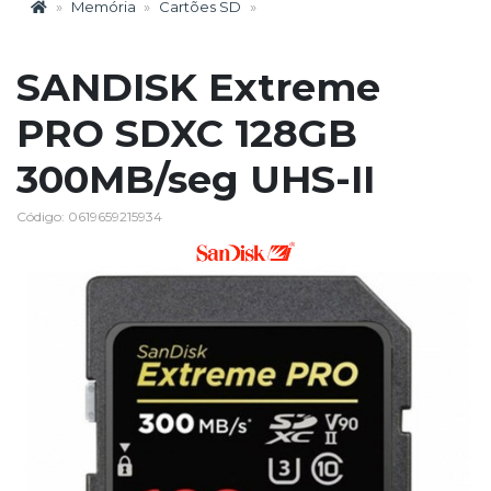
Memória
Cartões SD
SANDISK Extreme
PRO SDXC 128GB
300MB/seg UHS-II
Código: 0619659215934