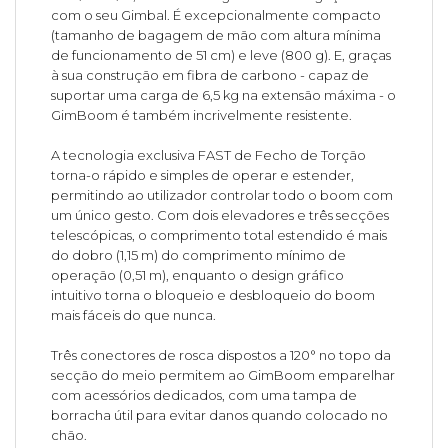
com o seu Gimbal. É excepcionalmente compacto
(tamanho de bagagem de mão com altura mínima
de funcionamento de 51 cm) e leve (800 g). E, graças
à sua construção em fibra de carbono - capaz de
suportar uma carga de 6,5 kg na extensão máxima - o
GimBoom é também incrivelmente resistente.
A tecnologia exclusiva FAST de Fecho de Torção
torna-o rápido e simples de operar e estender,
permitindo ao utilizador controlar todo o boom com
um único gesto. Com dois elevadores e três secções
telescópicas, o comprimento total estendido é mais
do dobro (1,15 m) do comprimento mínimo de
operação (0,51 m), enquanto o design gráfico
intuitivo torna o bloqueio e desbloqueio do boom
mais fáceis do que nunca.
Três conectores de rosca dispostos a 120° no topo da
secção do meio permitem ao GimBoom emparelhar
com acessórios dedicados, com uma tampa de
borracha útil para evitar danos quando colocado no
chão.