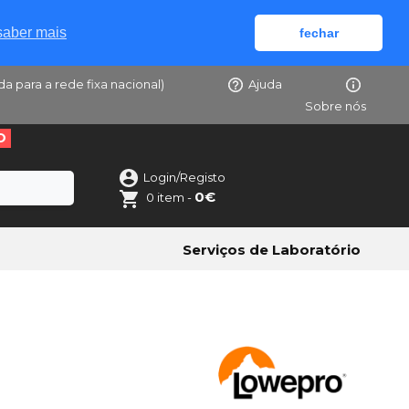
saber mais
fechar
da para a rede fixa nacional)
Ajuda
Sobre nós
O
Login/Registo
0€
0 item -
Serviços de Laboratório