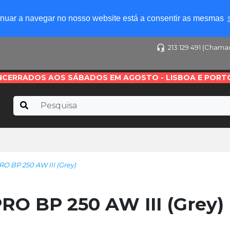
tinuar a navegar no nosso website está a consentir as mesmas
213 129 491 (Chama
NCERRADOS AOS SÁBADOS EM AGOSTO - LISBOA E PORT
 BP 250 AW III (Grey)
O BP 250 AW III (Grey)