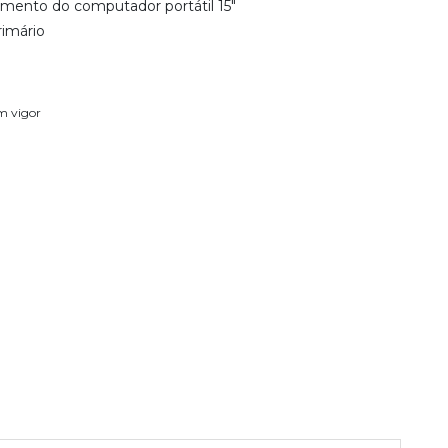
ento do computador portátil 15"
rimário
em vigor