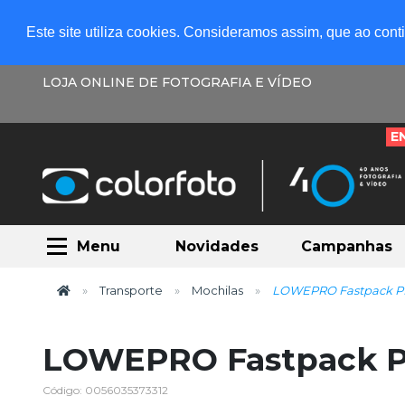
Este site utiliza cookies. Consideramos assim, que ao con
LOJA ONLINE DE FOTOGRAFIA E VÍDEO
E
Menu
Novidades
Campanhas
Transporte
Mochilas
LOWEPRO Fastpack PRO
LOWEPRO Fastpack PR
Código: 0056035373312