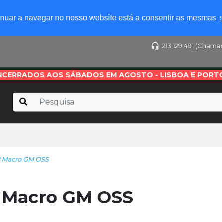
tinuar a navegar no nosso website está a consentir as mesmas
213 129 491 (Chama
NCERRADOS AOS SÁBADOS EM AGOSTO - LISBOA E PORT
8 Macro GM OSS
 Macro GM OSS