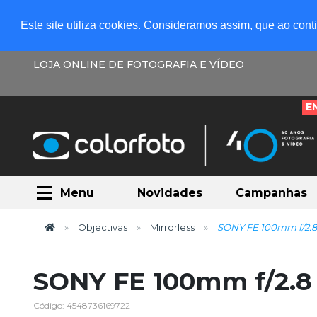
Este site utiliza cookies. Consideramos assim, que ao con
LOJA ONLINE DE FOTOGRAFIA E VÍDEO
E
Menu
Novidades
Campanhas
Objectivas
Mirrorless
SONY FE 100mm f/2.
SONY FE 100mm f/2.8
Código: 4548736169722