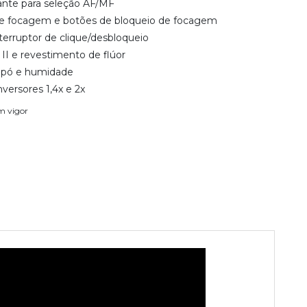
ante para seleção AF/MF
 de focagem e botões de bloqueio de focagem
terruptor de clique/desbloqueio
I e revestimento de flúor
a pó e humidade
ersores 1,4x e 2x
em vigor