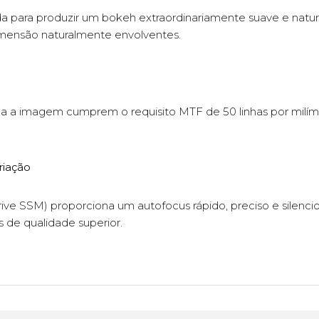
da para produzir um bokeh extraordinariamente suave e natur
mensão naturalmente envolventes.
da a imagem cumprem o requisito MTF de 50 linhas por milíme
riação
SSM) proporciona um autofocus rápido, preciso e silencioso
s de qualidade superior.