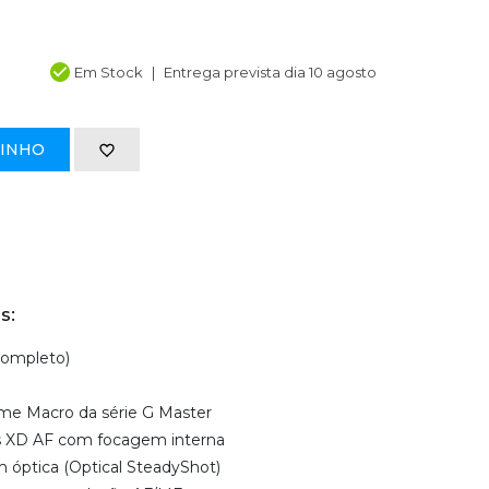
Em Stock
Entrega prevista dia 10 agosto
RINHO
s:
completo)
ime Macro da série G Master
s XD AF com focagem interna
 óptica (Optical SteadyShot)