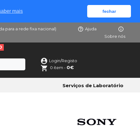
saber mais
fechar
da para a rede fixa nacional)
Ajuda
Sobre nós
O
Login/Registo
0€
0 item -
Serviços de Laboratório