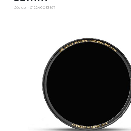
Código: 4012240063697