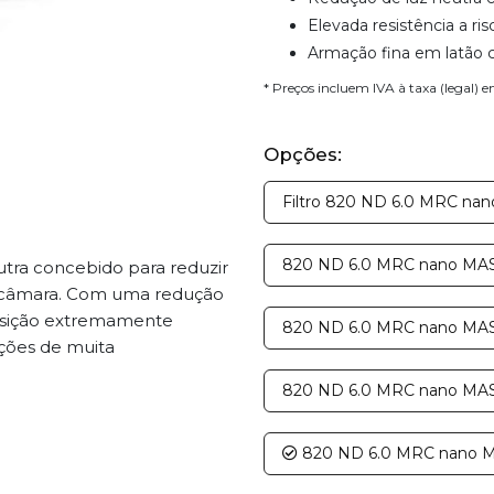
Elevada resistência a ris
Armação fina em latão c
* Preços incluem IVA à taxa (legal) 
Opções:
Filtro 820 ND 6.0 MRC na
820 ND 6.0 MRC nano MAS
utra concebido para reduzir
na câmara. Com uma redução
osição extremamente
820 ND 6.0 MRC nano MAS
ções de muita
820 ND 6.0 MRC nano MAS
820 ND 6.0 MRC nano M