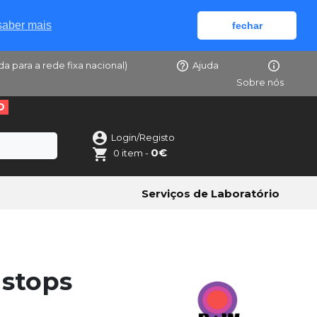
saber mais
fechar
da para a rede fixa nacional)
Ajuda
Sobre nós
O
Login/Registo
0€
0 item -
Serviços de Laboratório
 stops