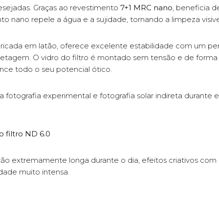
desejadas. Graças ao revestimento
7+1 MRC nano
, beneficia d
to nano repele a água e a sujidade, tornando a limpeza visive
bricada em latão, oferece excelente estabilidade com um perf
nhetagem. O vidro do filtro é montado sem tensão e de forma
nce todo o seu potencial ótico.
tografia experimental e fotografia solar indireta durante e
o filtro ND 6.0
sição extremamente longa durante o dia, efeitos criativos com
dade muito intensa.