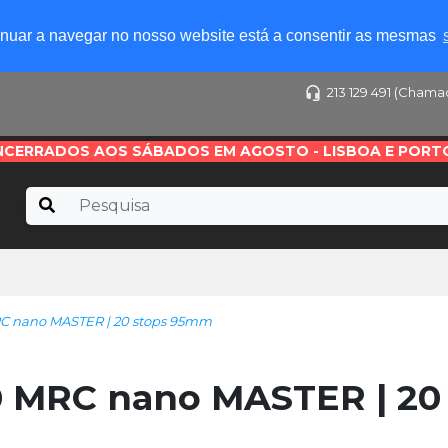
tinuar a navegar no nosso website está a consentir as mesmas
213 129 491 (Chama
NCERRADOS AOS SÁBADOS EM AGOSTO - LISBOA E PORT
RC nano MASTER | 20 stops 95mm
0 MRC nano MASTER | 20