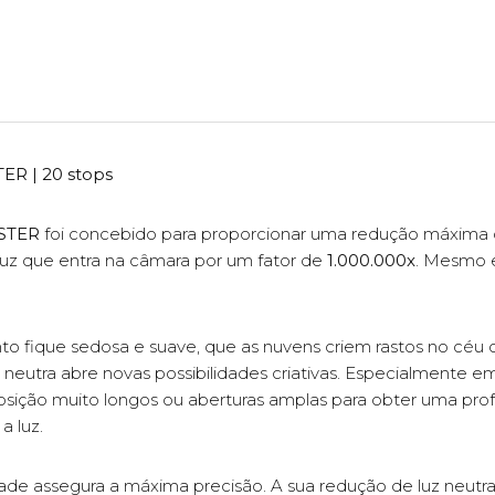
ER | 20 stops
STER
foi concebido para proporcionar uma redução máxima
 luz que entra na câmara por um fator de
1.000.000x
. Mesmo e
 fique sedosa e suave, que as nuvens criem rastos no céu
e neutra abre novas possibilidades criativas. Especialmente
xposição muito longos ou aberturas amplas para obter uma pr
a luz.
idade assegura a máxima precisão. A sua redução de luz neut