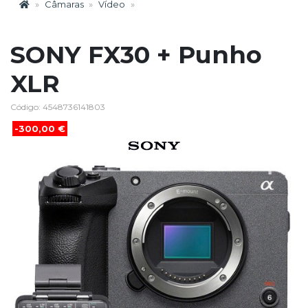
Câmaras
Vídeo
SONY FX30 + Punho
XLR
Código: 4548736141803
-300,00 €