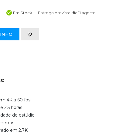
Em Stock
Entrega prevista dia 11 agosto
RINHO
s:
em 4K a 60 fps
é 2,5 horas
idade de estúdio
 metros
rado em 2.7K