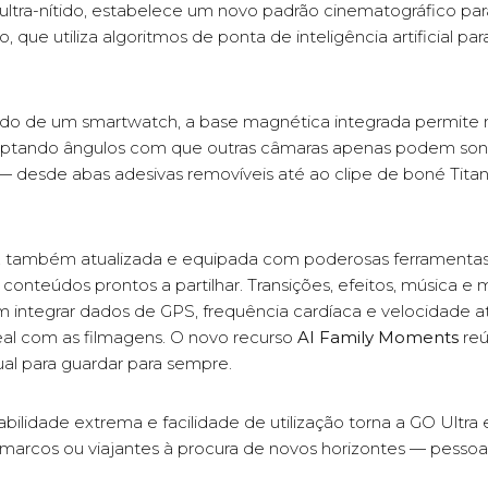
e ultra-nítido, estabelece um novo padrão cinematográfico para
que utiliza algoritmos de ponta de inteligência artificial par
o de um smartwatch, a base magnética integrada permite 
 captando ângulos com que outras câmaras apenas podem s
— desde abas adesivas removíveis até ao clipe de boné Tit
, também atualizada e equipada com poderosas ferramentas 
conteúdos prontos a partilhar. Transições, efeitos, música 
m integrar dados de GPS, frequência cardíaca e velocidade at
al com as filmagens. O novo recurso
AI Family Moments
reú
ual para guardar para sempre.
ilidade extrema e facilidade de utilização torna a GO Ultra 
tar marcos ou viajantes à procura de novos horizontes — pes