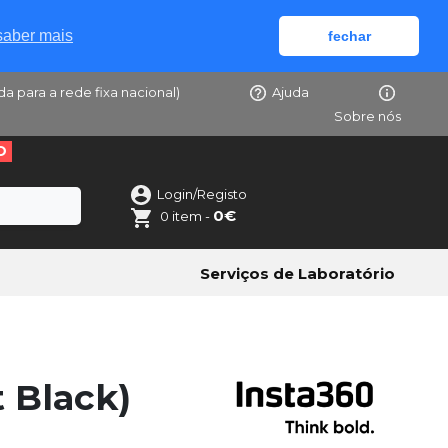
saber mais
fechar
da para a rede fixa nacional)
Ajuda
Sobre nós
O
Login/Registo
0€
0 item -
Serviços de Laboratório
 Black)