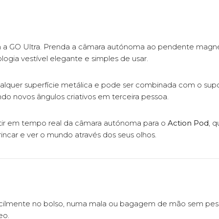
a GO Ultra. Prenda a câmara autónoma ao pendente magnéti
gia vestível elegante e simples de usar.
alquer superfície metálica e pode ser combinada com o supor
ndo novos ângulos criativos em terceira pessoa.
mitir em tempo real da câmara autónoma para o
Action Pod
, q
rincar e ver o mundo através dos seus olhos.
acilmente no bolso, numa mala ou bagagem de mão sem pes
eo.