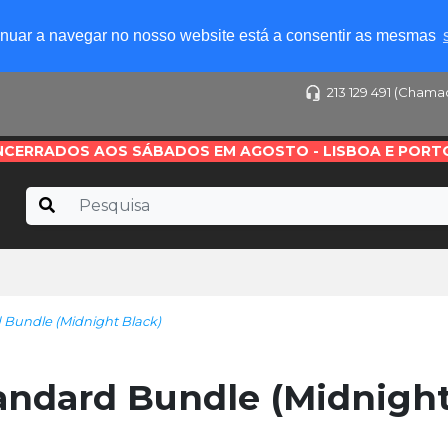
tinuar a navegar no nosso website está a consentir as mesmas
213 129 491 (Chama
NCERRADOS AOS SÁBADOS EM AGOSTO - LISBOA E PORT
 Bundle (Midnight Black)
andard Bundle (Midnight