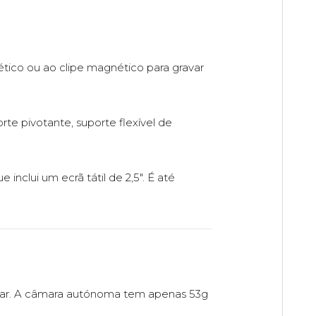
co ou ao clipe magnético para gravar
te pivotante, suporte flexível de
ue inclui um ecrã tátil de 2,5". É até
ar. A câmara autónoma tem apenas 53g