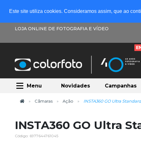
Este site utiliza cookies. Consideramos assim, que ao con
LOJA ONLINE DE FOTOGRAFIA E VÍDEO
E
Menu
Novidades
Campanhas
Câmaras
Ação
INSTA360 GO Ultra Standard
INSTA360 GO Ultra St
Código: 6977644761045