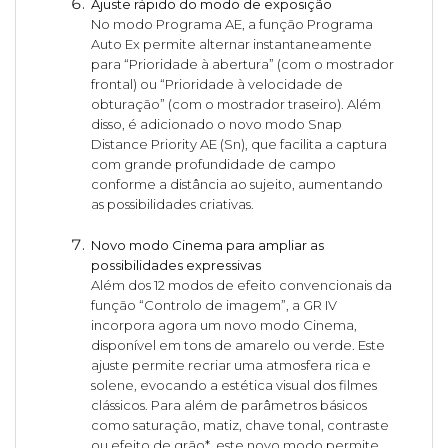
Ajuste rápido do modo de exposição
No modo Programa AE, a função Programa
Auto Ex permite alternar instantaneamente
para “Prioridade à abertura” (com o mostrador
frontal) ou “Prioridade à velocidade de
obturação” (com o mostrador traseiro). Além
disso, é adicionado o novo modo Snap
Distance Priority AE (Sn), que facilita a captura
com grande profundidade de campo
conforme a distância ao sujeito, aumentando
as possibilidades criativas.
Novo modo Cinema para ampliar as
possibilidades expressivas
Além dos 12 modos de efeito convencionais da
função “Controlo de imagem”, a GR IV
incorpora agora um novo modo Cinema,
disponível em tons de amarelo ou verde. Este
ajuste permite recriar uma atmosfera rica e
solene, evocando a estética visual dos filmes
clássicos. Para além de parâmetros básicos
como saturação, matiz, chave tonal, contraste
ou efeito de grão*, este novo modo permite