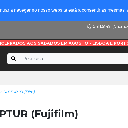
tinuar a navegar no nosso website está a consentir as mesmas
213 129 491 (Chama
NCERRADOS AOS SÁBADOS EM AGOSTO - LISBOA E PORT
CAPTUR (Fujifilm)
TUR (Fujifilm)