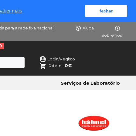
saber mais
fechar
da para a rede fixa nacional)
Ajuda
Sobre nós
O
Login/Registo
0€
0 item -
Serviços de Laboratório