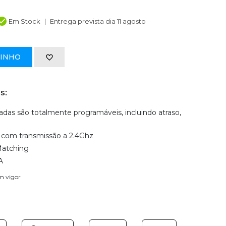
Em Stock
Entrega prevista dia 11 agosto
RINHO
s:
das são totalmente programáveis, incluindo atraso,
 com transmissão a 2.4Ghz
Matching
A
em vigor