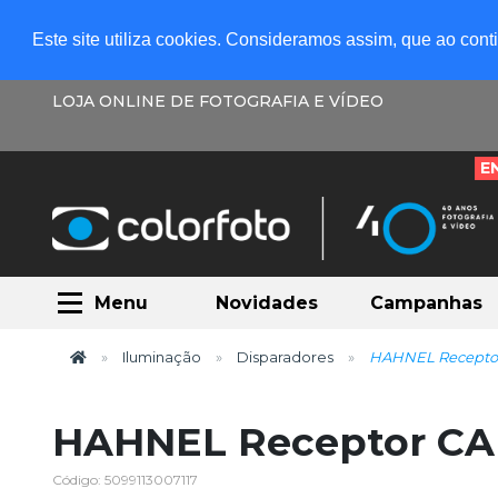
Este site utiliza cookies. Consideramos assim, que ao con
LOJA ONLINE DE FOTOGRAFIA E VÍDEO
E
Menu
Novidades
Campanhas
Iluminação
Disparadores
HAHNEL Receptor 
HAHNEL Receptor CAP
Código: 5099113007117