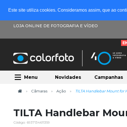
Este site utiliza cookies. Consideramos assim, que ao con
LOJA ONLINE DE FOTOGRAFIA E VÍDEO
E
Menu
Novidades
Campanhas
Câmaras
Ação
TILTA Handlebar Mount for H
TILTA Handlebar Moun
Código: 6937134611359