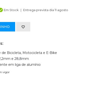
Em Stock
Entrega prevista dia 11 agosto
RINHO
s:
de Bicicleta, Motocicleta e E-Bike
 22,2mm e 28,8mm
tente em liga de alumínio
em vigor