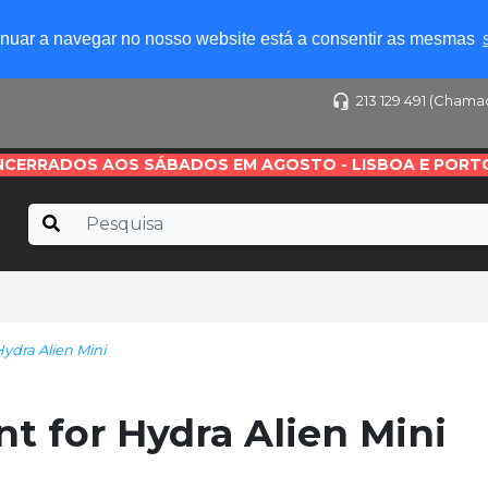
tinuar a navegar no nosso website está a consentir as mesmas
213 129 491 (Chama
NCERRADOS AOS SÁBADOS EM AGOSTO - LISBOA E PORT
ydra Alien Mini
t for Hydra Alien Mini