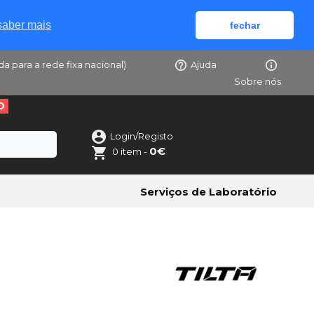
saber mais
fechar
da para a rede fixa nacional)
Ajuda
Sobre nós
O
Login/Registo
0€
0 item -
Serviços de Laboratório