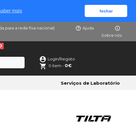
saber mais
fechar
da para a rede fixa nacional)
Ajuda
Sobre nós
O
Login/Registo
0€
0 item -
Serviços de Laboratório