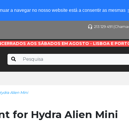
tinuar a navegar no nosso website está a consentir as mesmas
213 129 491 (Chama
NCERRADOS AOS SÁBADOS EM AGOSTO - LISBOA E PORT
ydra Alien Mini
t for Hydra Alien Mini