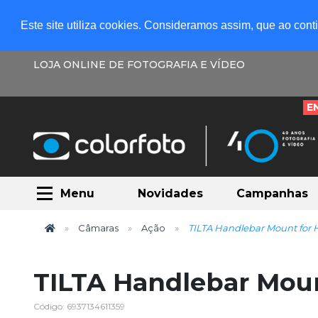
Este site utiliza cookies. Consideramos assim, que ao con
LOJA ONLINE DE FOTOGRAFIA E VÍDEO
E
Menu
Novidades
Campanhas
Câmaras
Ação
TILTA Handlebar Mount for H
TILTA Handlebar Moun
Código: 6937134611359