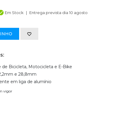
Em Stock
Entrega prevista dia 10 agosto
RINHO
s:
de Bicicleta, Motocicleta e E-Bike
 22,2mm e 28,8mm
tente em liga de alumínio
em vigor