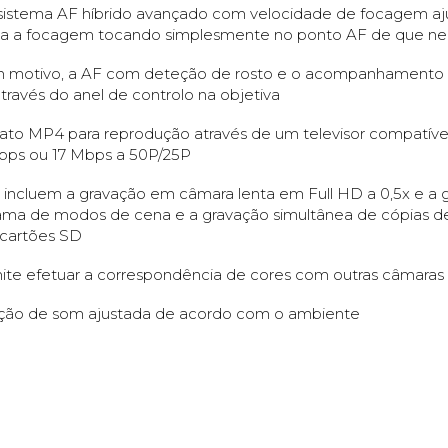
stema AF híbrido avançado com velocidade de focagem ajus
na a focagem tocando simplesmente no ponto AF de que ne
motivo, a AF com deteção de rosto e o acompanhamento de
avés do anel de controlo na objetiva
ato MP4 para reprodução através de um televisor compatív
bps ou 17 Mbps a 50P/25P
o incluem a gravação em câmara lenta em Full HD a 0,5x e a
ama de modos de cena e a gravação simultânea de cópias 
 cartões SD
te efetuar a correspondência de cores com outras câmaras
ação de som ajustada de acordo com o ambiente