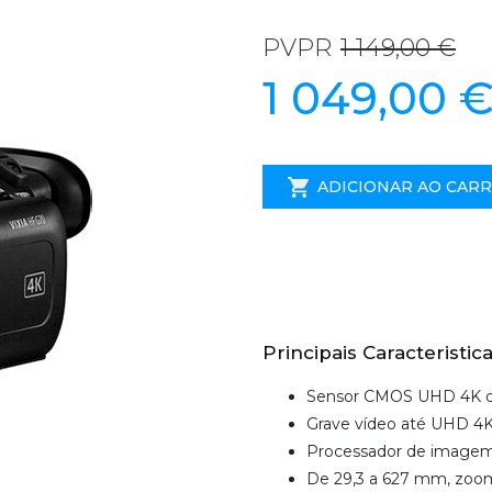
PVPR
1 149,00 €
1 049,00 
ADICIONAR AO CAR
Principais Caracteristica
Sensor CMOS UHD 4K de
Grave vídeo até UHD 4
Processador de image
De 29,3 a 627 mm, zoo