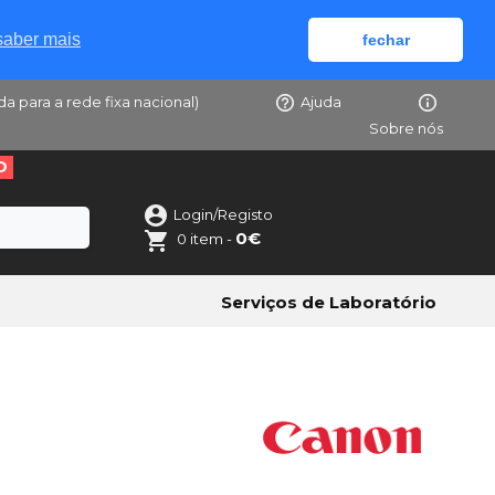
saber mais
fechar
da para a rede fixa nacional)
Ajuda
Sobre nós
O
Login/Registo
0€
0 item -
Serviços de Laboratório