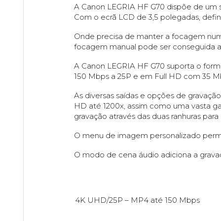
A Canon LEGRIA HF G70 dispõe de um si
Com o ecrã LCD de 3,5 polegadas, defi
Onde precisa de manter a focagem num 
focagem manual pode ser conseguida atr
A Canon LEGRIA HF G70 suporta o form
150 Mbps a 25P e em Full HD com 35 M
As diversas saídas e opções de gravaçã
HD até 1200x, assim como uma vasta g
gravação através das duas ranhuras para
O menu de imagem personalizado permi
O modo de cena áudio adiciona a grav
4K UHD/25P – MP4 até 150 Mbps