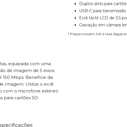
Duplos slots para cartõe
USB-C para transmissão
Ecrã táctil LCD de 3,5 po
Gravação em câmara lent
* Preços incluem IVA à taxa (legal) 
stas, equipada com uma
ção de imagem de 5 eixos.
 150 Mbps. Beneficie da
de Imagem. Utilize o ecrã
alino com o microfone estéreo
as para cartões SD.
specificações