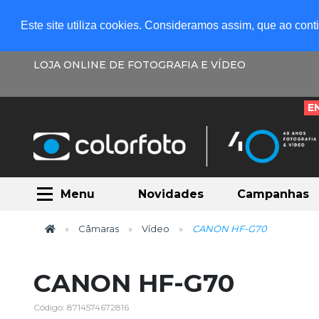
Este site utiliza cookies. Consideramos assim, que ao con
LOJA ONLINE DE FOTOGRAFIA E VÍDEO
E
Menu
Novidades
Campanhas
Câmaras
Vídeo
CANON HF-G70
CANON HF-G70
Código: 8714574672816