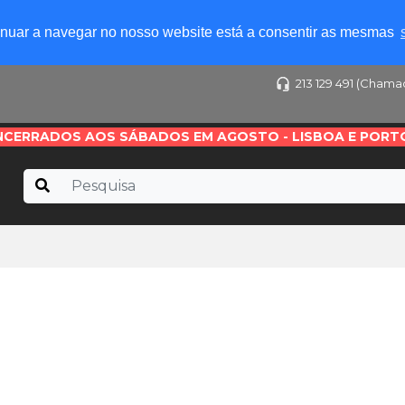
tinuar a navegar no nosso website está a consentir as mesmas
213 129 491 (Chama
NCERRADOS AOS SÁBADOS EM AGOSTO - LISBOA E PORT