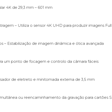
lar 4K de 29,3 mm – 601 mm
em – Utiliza o sensor 4K UHD para produzir imagens Full 
os – Estabilização de imagem dinâmica e ótica avançada
s para um ponto de focagem e controlo da câmara fáceis
sador de eletreto e minitomada externa de 3,5 mm
 simultânea ou reencaminhamento da gravação para cartões 