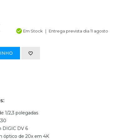
€
Em Stock
Entrega prevista dia 11 agosto
RINHO
s:
 1/2,3 polegadas
K30
m DIGIC DV 6
m óptico de 20x em 4K