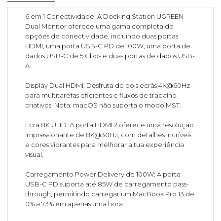
6 em 1 Conectividade: A Docking Station UGREEN
Dual Monitor oferece uma gama completa de
opções de conectividade, incluindo duas portas
HDMI, uma porta USB-C PD de 100W, uma porta de
dados USB-C de 5 Gbps e duas portas de dados USB-
A.
Display Dual HDMI: Desfruta de dois ecrãs 4K@60Hz
para multitarefas eficientes e fluxos de trabalho
criativos. Nota: macOS não suporta o modo MST.
Ecrã 8K UHD: A porta HDMI 2 oferece uma resolução
impressionante de 8K@30Hz, com detalhes incríveis
e cores vibrantes para melhorar a tua experiência
visual.
Carregamento Power Delivery de 100W: A porta
USB-C PD suporta até 85W de carregamento pass-
through, permitindo carregar um MacBook Pro 13 de
0% a 73% em apenas uma hora.