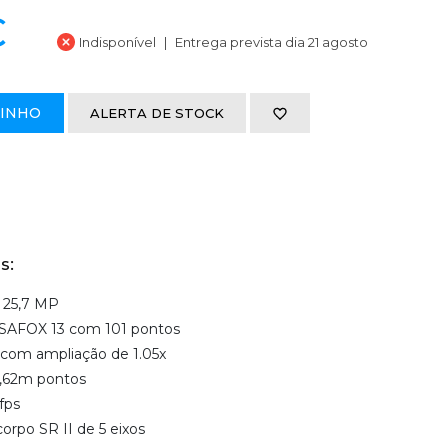
€
Indisponível
Entrega prevista dia 21 agosto
RINHO
ALERTA DE STOCK
s:
 25,7 MP
 SAFOX 13 com 101 pontos
 com ampliação de 1.05x
 1,62m pontos
fps
rpo SR II de 5 eixos