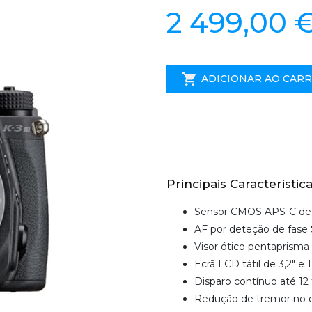
2 499,00 
ADICIONAR AO CAR
Principais Caracteristica
Sensor CMOS APS-C de
AF por deteção de fase
Visor ótico pentaprisma
Ecrã LCD tátil de 3,2" e
Disparo contínuo até 12 
Redução de tremor no co