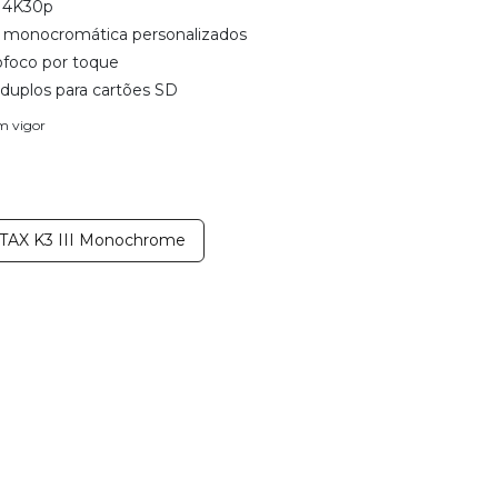
 4K30p
monocromática personalizados
ofoco por toque
 duplos para cartões SD
em vigor
AX K3 III Monochrome