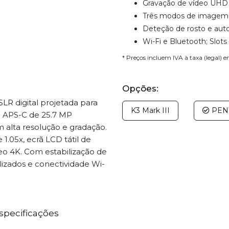
Gravação de vídeo UHD
Três modos de imagem 
Deteção de rosto e aut
Wi-Fi e Bluetooth; Slots
* Preços incluem IVA à taxa (legal) 
Opções:
R digital projetada para
K3 Mark III
PENT
 APS-C de 25.7 MP
 alta resolução e gradação.
1.05x, ecrã LCD tátil de
deo 4K. Com estabilização de
izados e conectividade Wi-
specificações