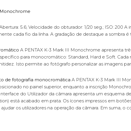
I Monochrome
Abertura: 5.6; Velocidade do obturador: 1/20 seg.; ISO: 200 
mente cada fio da linha. A gradação de destaque a sombra é
romático
A PENTAX K-3 Mark III Monochrome apresenta tr
pecífico para monocromático: Standard, Hard e Soft. Cada
tidez. Isto permite ao fotógrafo personalizar as imagens par
ito de fotografia monocromática
A PENTAX K-3 Mark III Mon
sicionado no painel superior, enquanto a inscrição Monochr
 Interface do Utilizador da câmara apresenta um esquema de 
n) está acabado em prata. Os ícones impressos em botões 
 ajudar os utilizadores na operação da câmara. Em suma, o 