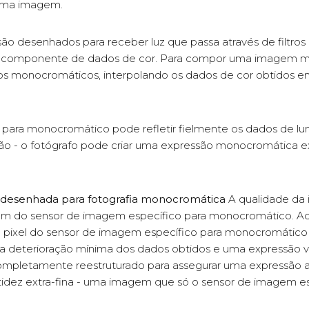
uma imagem.
o desenhados para receber luz que passa através de filtros d
m componente de dados de cor. Para compor uma imagem mo
s monocromáticos, interpolando os dados de cor obtidos e
ara monocromático pode refletir fielmente os dados de lum
ão - o fotógrafo pode criar uma expressão monocromática e
desenhada para fotografia monocromática
A qualidade da 
agem do sensor de imagem específico para monocromático. Ao
a pixel do sensor de imagem específico para monocromático
 deterioração mínima dos dados obtidos e uma expressão vis
ompletamente reestruturado para assegurar uma expressão 
nitidez extra-fina - uma imagem que só o sensor de imagem