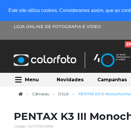
Este site utiliza cookies. Consideramos assim, que ao con
LOJA ONLINE DE FOTOGRAFIA E VÍDEO
E
Menu
Novidades
Campanhas
Câmaras
DSLR
PENTAX K3 III Monochrome
PENTAX K3 III Monoc
Código: 027075305366