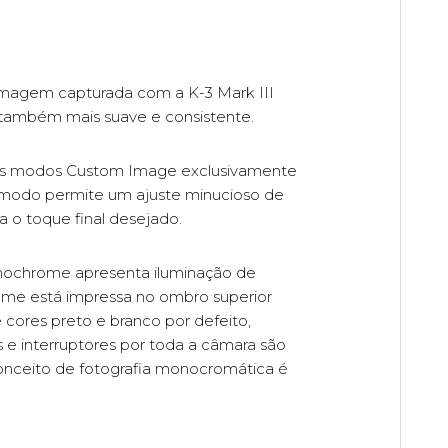
A imagem capturada com a K-3 Mark III
 também mais suave e consistente.
ês modos Custom Image exclusivamente
 modo permite um ajuste minucioso de
a o toque final desejado.
ochrome apresenta iluminação de
ome está impressa no ombro superior
cores preto e branco por defeito,
e interruptores por toda a câmara são
conceito de fotografia monocromática é