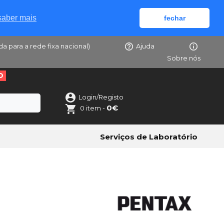
saber mais
fechar
da para a rede fixa nacional)
Ajuda
Sobre nós
O
Login/Registo
0€
0 item -
Serviços de Laboratório