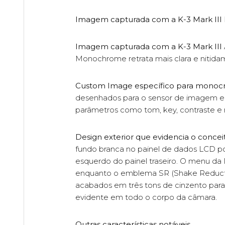
Imagem capturada com a K-3 Mark II
Imagem capturada com a K-3 Mark III
Monochrome retrata mais clara e nitida
Custom Image específico para monoc
desenhados para o sensor de imagem es
parâmetros como tom, key, contraste e ni
Design exterior que evidencia o conce
fundo branca no painel de dados LCD po
esquerdo do painel traseiro. O menu da
enquanto o emblema SR (Shake Reductio
acabados em três tons de cinzento para
evidente em todo o corpo da câmara.
Outras características notáveis