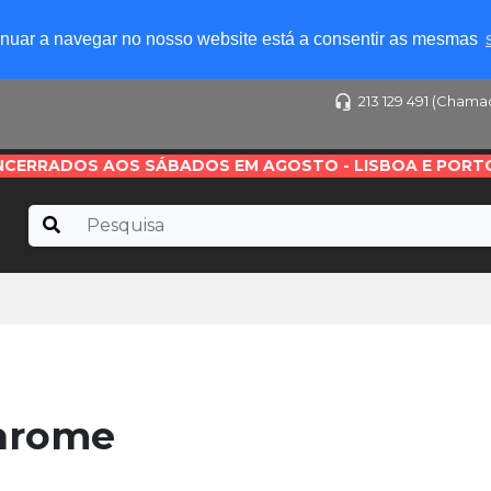
tinuar a navegar no nosso website está a consentir as mesmas
213 129 491 (Chama
NCERRADOS AOS SÁBADOS EM AGOSTO - LISBOA E PORT
hrome