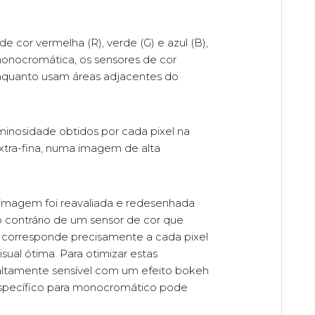
e cor vermelha (R), verde (G) e azul (B),
nocromática, os sensores de cor
nquanto usam áreas adjacentes do
inosidade obtidos por cada pixel na
xtra-fina, numa imagem de alta
imagem foi reavaliada e redesenhada
 contrário de um sensor de cor que
 corresponde precisamente a cada pixel
ual ótima. Para otimizar estas
altamente sensível com um efeito bokeh
 específico para monocromático pode