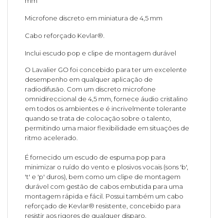
mm
Microfone discreto em miniatura de 4,5 mm
Cabo reforçado Kevlar®.
Inclui escudo pop e clipe de montagem durável
O Lavalier GO foi concebido para ter um excelente
desempenho em qualquer aplicação de
radiodifusão. Com um discreto microfone
omnidireccional de 4,5 mm, fornece áudio cristalino
em todos os ambientes e é incrivelmente tolerante
quando se trata de colocação sobre o talento,
permitindo uma maior flexibilidade em situações de
ritmo acelerado.
É fornecido um escudo de espuma pop para
minimizar o ruído do vento e plosivos vocais (sons 'b',
't' e 'p' duros), bem como um clipe de montagem
durável com gestão de cabos embutida para uma
montagem rápida e fácil. Possui também um cabo
reforçado de Kevlar® resistente, concebido para
resistir aos rigores de qualquer disparo.