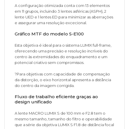
A configuração otimizada conta com 13 elementos
em 11 grupos, incluindo 3 lentes asféricas (ASPH), 2
lente UED e 1 lentes ED para minimizar as aberrações
e assegurar uma resolução excecional.
Gráfico MTF do modelo S-E100
Esta objetiva é ideal para o sistema LUMIX full-frame,
oferecendo uma precisão e resolução incríveis do
centro às extremidades do enquadramento e um
potencial criativo sem compromissos.
?Para objetivas com capacidade de compensação
da distorção, o eixo horizontal apresenta a distância
do centro da imagem corrigida.
Fluxo de trabalho eficiente graças ao
design unificado
A lente MACRO LUMIX S de 100 mm e F2.8 tem o
mesmo tamanho, tamanho do filtro e operabilidade
que a série da objetiva LUMIX S F1.8 de distância focal