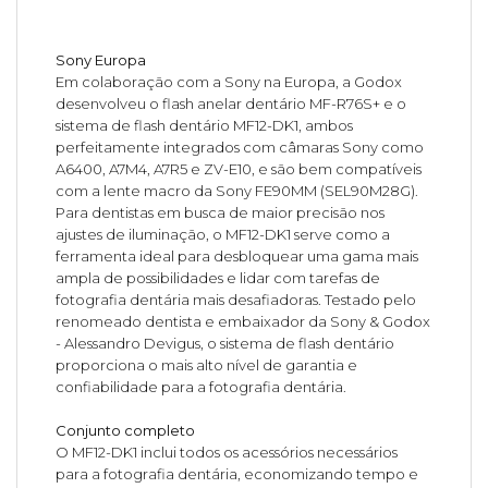
Sony Europa
Em colaboração com a Sony na Europa, a Godox
desenvolveu o flash anelar dentário MF-R76S+ e o
sistema de flash dentário MF12-DK1, ambos
perfeitamente integrados com câmaras Sony como
A6400, A7M4, A7R5 e ZV-E10, e são bem compatíveis
com a lente macro da Sony FE90MM (SEL90M28G).
Para dentistas em busca de maior precisão nos
ajustes de iluminação, o MF12-DK1 serve como a
ferramenta ideal para desbloquear uma gama mais
ampla de possibilidades e lidar com tarefas de
fotografia dentária mais desafiadoras. Testado pelo
renomeado dentista e embaixador da Sony & Godox
- Alessandro Devigus, o sistema de flash dentário
proporciona o mais alto nível de garantia e
confiabilidade para a fotografia dentária.
Conjunto completo
O MF12-DK1 inclui todos os acessórios necessários
para a fotografia dentária, economizando tempo e