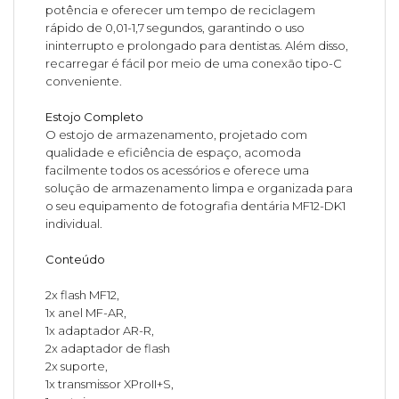
potência e oferecer um tempo de reciclagem
rápido de 0,01-1,7 segundos, garantindo o uso
ininterrupto e prolongado para dentistas. Além disso,
recarregar é fácil por meio de uma conexão tipo-C
conveniente.
Estojo Completo
O estojo de armazenamento, projetado com
qualidade e eficiência de espaço, acomoda
facilmente todos os acessórios e oferece uma
solução de armazenamento limpa e organizada para
o seu equipamento de fotografia dentária MF12-DK1
individual.
Conteúdo
2x flash MF12,
1x anel MF-AR,
1x adaptador AR-R,
2x adaptador de flash
2x suporte,
1x transmissor XProII+S,