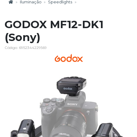
Iluminação
Speedlights
GODOX MF12-DK1
(Sony)
Código: 6952344229569