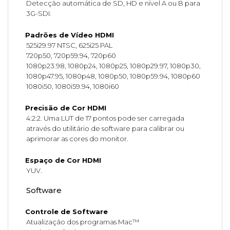
Detecção automática de SD, HD e nível A ou B para
3G-SDI.
Padrões de Vídeo HDMI
525i29.97 NTSC, 625i25 PAL
720p50, 720p59.94, 720p60
1080p23.98, 1080p24, 1080p25, 1080p29.97, 1080p30,
1080p47.95, 1080p48, 1080p50, 1080p59.94, 1080p60
1080i50, 1080i59.94, 1080i60
Precisão de Cor HDMI
4:2:2. Uma LUT de 17 pontos pode ser carregada
através do utilitário de software para calibrar ou
aprimorar as cores do monitor.
Espaço de Cor HDMI
YUV.
Software
Controle de Software
Atualização dos programas Mac™