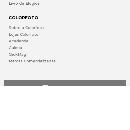
Livro de Elogios
COLORFOTO
Sobre a Colorfoto
Lojas Colorfoto
Academia
Galeria
ClickMag
Marcas Comercializadas
lojaonline@colorfoto.pt
© 2026 COLORFOTO de Barreiros da Silva, Lda. Todos os
direitos reservados