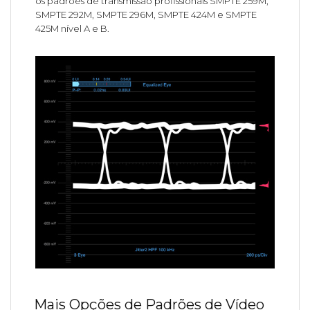
os padrões de transmissão profissionais SMPTE 259M,
SMPTE 292M, SMPTE 296M, SMPTE 424M e SMPTE
425M nível A e B.
Mais Opções de Padrões de Vídeo