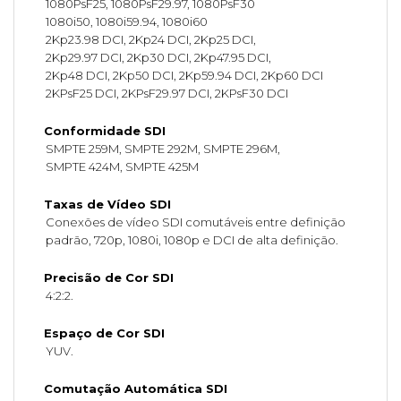
1080PsF25, 1080PsF29.97, 1080PsF30
1080i50, 1080i59.94, 1080i60
2Kp23.98 DCI, 2Kp24 DCI, 2Kp25 DCI,
2Kp29.97 DCI, 2Kp30 DCI, 2Kp47.95 DCI,
2Kp48 DCI, 2Kp50 DCI, 2Kp59.94 DCI, 2Kp60 DCI
2KPsF25 DCI, 2KPsF29.97 DCI, 2KPsF30 DCI
Conformidade SDI
SMPTE 259M, SMPTE 292M, SMPTE 296M,
SMPTE 424M, SMPTE 425M
Taxas de Vídeo SDI
Conexões de vídeo SDI comutáveis entre definição
padrão, 720p, 1080i, 1080p e DCI de alta definição.
Precisão de Cor SDI
4:2:2.
Espaço de Cor SDI
YUV.
Comutação Automática SDI