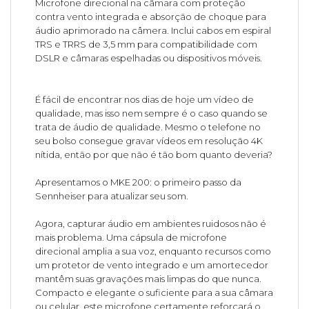
Microfone direcional na câmara com proteção
contra vento integrada e absorção de choque para
áudio aprimorado na câmera. Inclui cabos em espiral
TRS e TRRS de 3,5 mm para compatibilidade com
DSLR e câmaras espelhadas ou dispositivos móveis.
É fácil de encontrar nos dias de hoje um vídeo de
qualidade, mas isso nem sempre é o caso quando se
trata de áudio de qualidade. Mesmo o telefone no
seu bolso consegue gravar vídeos em resolução 4K
nítida, então por que não é tão bom quanto deveria?
Apresentamos o MKE 200: o primeiro passo da
Sennheiser para atualizar seu som.
Agora, capturar áudio em ambientes ruidosos não é
mais problema. Uma cápsula de microfone
direcional amplia a sua voz, enquanto recursos como
um protetor de vento integrado e um amortecedor
mantêm suas gravações mais limpas do que nunca.
Compacto e elegante o suficiente para a sua câmara
ou celular, este microfone certamente reforçará o