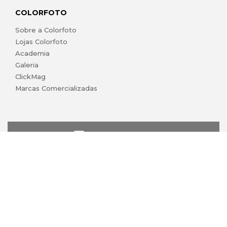
COLORFOTO
Sobre a Colorfoto
Lojas Colorfoto
Academia
Galeria
ClickMag
Marcas Comercializadas
lojaonline@colorfoto.pt
© 2026 COLORFOTO marca comercial da Barreiros da Silva,
Lda. Todos os direitos reservados