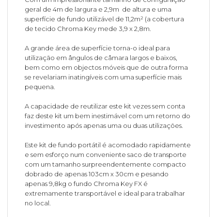
geral de 4m de largura e 2,9m de altura e uma
superfície de fundo utilizável de 11,2m² (a cobertura
de tecido Chroma Key mede 3,9 x 2,8m.
A grande área de superfície torna-o ideal para
utilização em ângulos de câmara largos e baixos,
bem como em objectos móveis que de outra forma
se revelariam inatingíveis com uma superfície mais
pequena.
A capacidade de reutilizar este kit vezes sem conta
faz deste kit um bem inestimável com um retorno do
investimento após apenas uma ou duas utilizações.
Este kit de fundo portátil é acomodado rapidamente
e sem esforço num conveniente saco de transporte
com um tamanho surpreendentemente compacto
dobrado de apenas 103cm x 30cm e pesando
apenas 9,8kg o fundo Chroma Key FX é
extremamente transportável e ideal para trabalhar
no local.