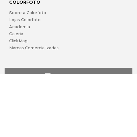
COLORFOTO
Sobre a Colorfoto
Lojas Colorfoto
Academia
Galeria
ClickMag
Marcas Comercializadas
lojaonline@colorfoto.pt
© 2026 COLORFOTO marca comercial da Barreiros da Silva,
Lda. Todos os direitos reservados