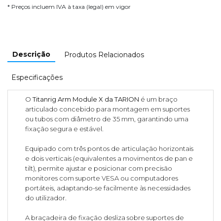
* Preços incluem IVA à taxa (legal) em vigor
Descrição
Produtos Relacionados
Especificações
O
Titanrig Arm Module X da TARION
é um braço
articulado concebido para montagem em suportes
ou tubos com diâmetro de 35 mm, garantindo uma
fixação segura e estável.
Equipado com três pontos de articulação horizontais
e dois verticais (equivalentes a movimentos de pan e
tilt), permite ajustar e posicionar com precisão
monitores com suporte VESA ou computadores
portáteis, adaptando-se facilmente às necessidades
do utilizador.
A braçadeira de fixação desliza sobre suportes de