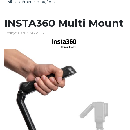
Câmaras
Ação
INSTA360 Multi Mount
Código: 6970357853915