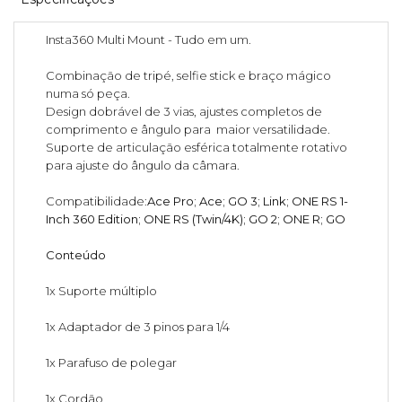
Insta360 Multi Mount - Tudo em um.
Combinação de tripé, selfie stick e braço mágico
numa só peça.
Design dobrável de 3 vias, ajustes completos de
comprimento e ângulo para maior versatilidade.
Suporte de articulação esférica totalmente rotativo
para ajuste do ângulo da câmara.
Compatibilidade:
Ace Pro; Ace; GO 3; Link; ONE RS 1-
Inch 360 Edition; ONE RS (Twin/4K); GO 2; ONE R; GO
Conteúdo
1x Suporte múltiplo
1x Adaptador de 3 pinos para 1/4
1x Parafuso de polegar
1x Cordão