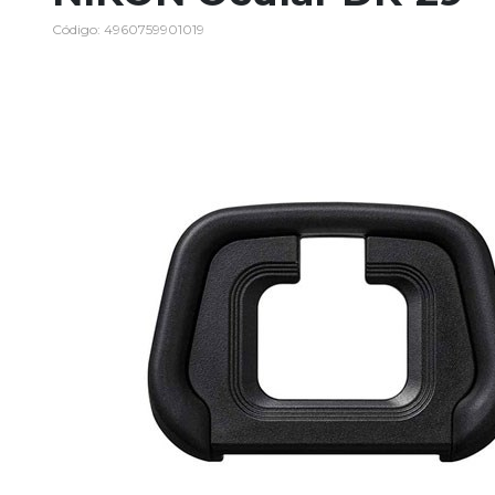
Código: 4960759901019