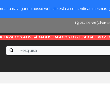
tinuar a navegar no nosso website está a consentir as mesmas
213 129 491 (Chama
NCERRADOS AOS SÁBADOS EM AGOSTO - LISBOA E PORT