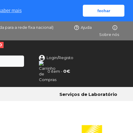
saber mais
fechar
da para a rede fixa nacional)
Ajuda
Sobre nós
O
Login/Registo
0€
0 item -
Serviços de Laboratório