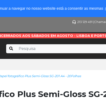
tinuar a navegar no nosso website está a consentir as mesmas
213 129 491 (Chama
NCERRADOS AOS SÁBADOS EM AGOSTO - LISBOA E PORT
el fotográfico Plus Semi-Gloss SG-201 A4 - 20Folhas
ico Plus Semi-Gloss SG-2