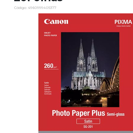
Código: 4960999405377