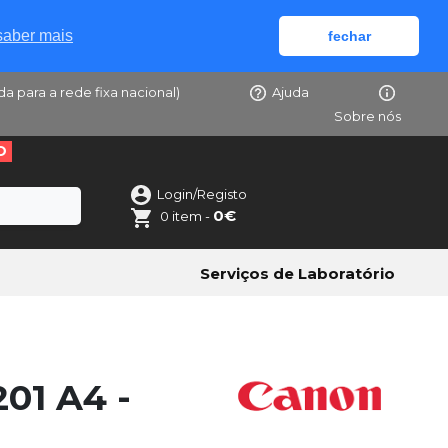
saber mais
fechar
da para a rede fixa nacional)
Ajuda
Sobre nós
O
Login/Registo
0€
0 item -
Serviços de Laboratório
01 A4 -