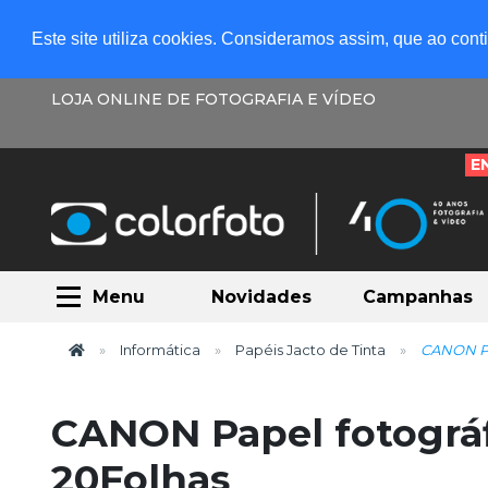
Este site utiliza cookies. Consideramos assim, que ao con
LOJA ONLINE DE FOTOGRAFIA E VÍDEO
E
Menu
Novidades
Campanhas
Informática
Papéis Jacto de Tinta
CANON Pap
CANON Papel fotográf
20Folhas