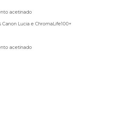
ento acetinado
as Canon Lucia e ChromaLife100+
ento acetinado