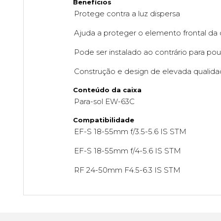
Benefícios
Protege contra a luz dispersa
Ajuda a proteger o elemento frontal da 
Pode ser instalado ao contrário para p
Construção e design de elevada qualid
Conteúdo da caixa
Para-sol EW-63C
Compatibilidade
EF-S 18-55mm f/3.5-5.6 IS STM
EF-S 18-55mm f/4-5.6 IS STM
RF 24-50mm F4.5-6.3 IS STM