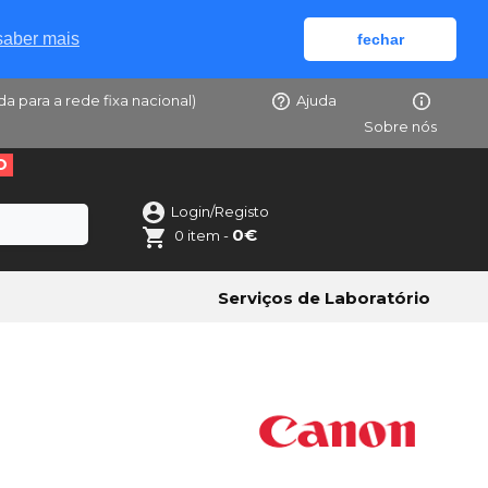
saber mais
fechar
da para a rede fixa nacional)
Ajuda
Sobre nós
O
Login/Registo
0€
0 item -
Serviços de Laboratório