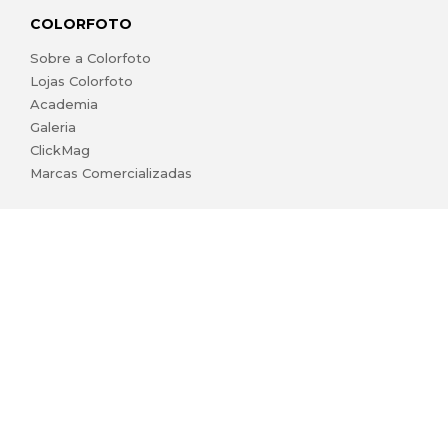
COLORFOTO
Sobre a Colorfoto
Lojas Colorfoto
Academia
Galeria
ClickMag
Marcas Comercializadas
lojaonline@colorfoto.pt
© 2026 COLORFOTO de Barreiros da Silva, Lda. Todos os
direitos reservados