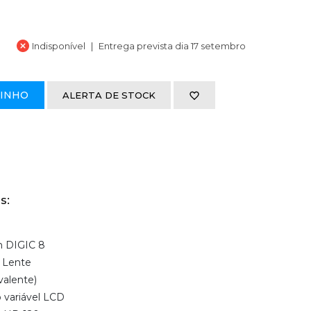
Indisponível
Entrega prevista dia 17 setembro
RINHO
ALERTA DE STOCK
s:
S
m DIGIC 8
8 Lente
alente)
 variável LCD