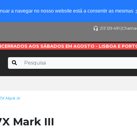
tinuar a navegar no nosso website está a consentir as mesmas
213 129 491 (Chama
NCERRADOS AOS SÁBADOS EM AGOSTO - LISBOA E PORT
 Mark III
 Mark III