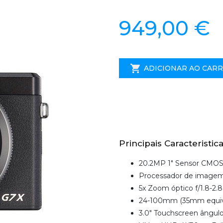
949,00 €
ADICIONAR AO CAR
Principais Caracteristica
20.2MP 1" Sensor CMO
Processador de image
5x Zoom óptico f/1.8-2.
24-100mm (35mm equiv
3.0" Touchscreen ângulo