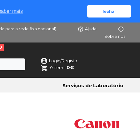
saber mais
fechar
da para a rede fixa nacional)
Ajuda
Sobre nós
O
Login/Registo
0€
0 item -
Serviços de Laboratório