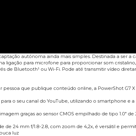
a a captação autónoma ainda mais simples. Destinada a ser a 
ma ligação para microfone para proporcionar som cristalin
través de Bluetooth¹ ou Wi-Fi. Pode até transmitir vídeo dir
er pessoa que publique conteúdo online, a PowerShot G7 X M
 para o seu canal do YouTube, utilizando o smartphone e
e imagem graças ao sensor CMOS empilhado de tipo 1.0" de 
e de 24 mm f/1.8-2.8, com zoom de 4,2x, é versátil e permi
pouca luz