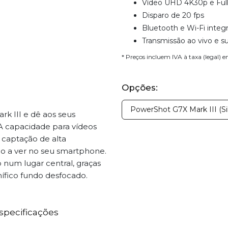
Vídeo UHD 4K30p e Ful
Disparo de 20 fps
Bluetooth e Wi-Fi integ
Transmissão ao vivo e su
* Preços incluem IVA à taxa (legal) 
Opções:
PowerShot G7X Mark III (Sil
rk III e dê aos seus
A capacidade para vídeos
e captação de alta
do a ver no seu smartphone.
 num lugar central, graças
ífico fundo desfocado.
specificações