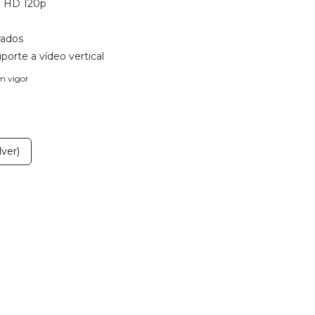
l HD 120p
rados
porte a vídeo vertical
em vigor
ver)