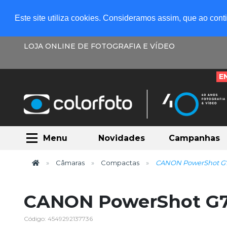
Este site utiliza cookies. Consideramos assim, que ao con
LOJA ONLINE DE FOTOGRAFIA E VÍDEO
E
Menu
Novidades
Campanhas
Câmaras
Compactas
CANON PowerShot G7X
CANON PowerShot G7X
Código: 4549292137736