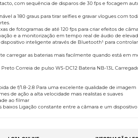
ntacto, com sequência de disparos de 30 fps e focagem auto
vel a 180 graus para tirar selfies e gravar vlogues com to
tes.
xas de fotogramas de até 120 fps para criar efeitos de câm
avação e a monitorização em tempo real de áudio de eleva
 dispositivo inteligente através de Bluetooth¹ para control
te carregar as baterias mais facilmente quando está em 
l Preto Correia de pulso WS-DC12 Bateria NB-13L Carregad
ida de f/1.8-2.8 Para uma excelente qualidade de imagem
lmes de ação a alta velocidade mais realistas e suaves
ade ao filmar
os baixos Ligação constante entre a câmara e um dispositivo