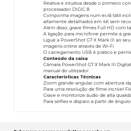
Reativa e intuitiva desde o primeiro co
processador DIGIC 8
Componha imagens num ecrã tátil incliná
altamente detalhados em 4K sem recor
Além disso, grave filmes Full HD com ta
A ligação para microfone permite a gr
Ligue a PowerShot G7 X Mark III ao seu
imagens online através de Wi-Fi
O carregamento USB é prático e permi
Conteúdo da caixa
Câmara PowerShot G7 X Mark III Digita
manual do utilizador
Características Técnicas
Zoom grande-angular com abertura ráp
Para uma resolução de filme incrível Fi
Grave e monitorize áudio de alta qualid
Para selfies e disparo a partir de ângul