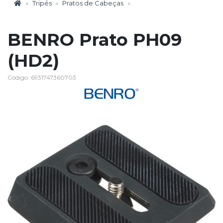
Tripés
Pratos de Cabeças
BENRO Prato PH09
(HD2)
Código: 6931747360703