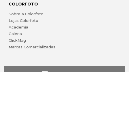
COLORFOTO
Sobre a Colorfoto
Lojas Colorfoto
Academia
Galeria
ClickMag
Marcas Comercializadas
lojaonline@colorfoto.pt
© 2026 COLORFOTO de Barreiros da Silva, Lda. Todos os
direitos reservados