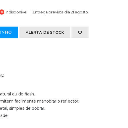
Indisponível
Entrega prevista dia 21 agosto
RINHO
ALERTA DE STOCK
s:
tural ou de flash.
item facilmente manobrar o reflector.
tal, simples de dobrar.
dade.