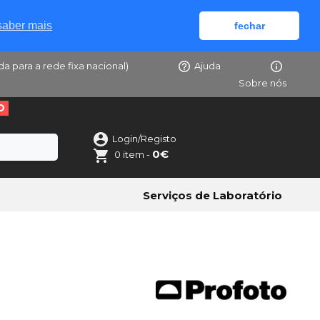
saber mais
fechar
da para a rede fixa nacional)
Ajuda
Sobre nós
O
Login/Registo
0€
0 item -
Serviços de Laboratório