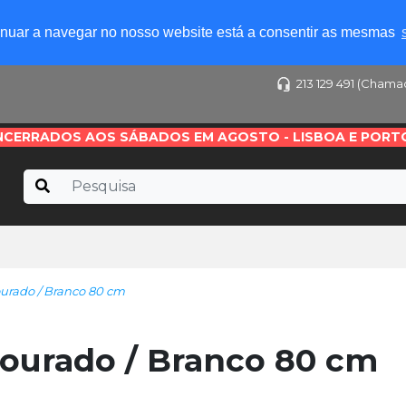
tinuar a navegar no nosso website está a consentir as mesmas
213 129 491 (Chama
NCERRADOS AOS SÁBADOS EM AGOSTO - LISBOA E PORT
urado / Branco 80 cm
ourado / Branco 80 cm