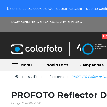
Este site utiliza cookies. Consideramos assim, que ao con
LOJA ONLINE DE FOTOGRAFIA E VÍDEO
E
Menu
Novidades
Campanhas
Estúdio
Reflectores
PROFOTO Reflector Do
PROFOTO Reflector D
Código: 7340027534588